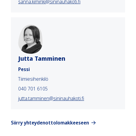
sanna.kiminki@sininauhakoti.fi
Jutta Tamminen
Pessi
Tiimiesihenkilö
040 701 6105
jutta.tamminen@sininauhakoti.fi
Siirry yhteydenottolomakkeeseen