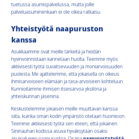
tuetussa asumispalvelussa, mutta joille
palveluasuminenkaan ei ole oikea ratkaisu.
Yhteistyötä naapuruston
kanssa
Asukkaamme ovat meille tärkeitä ja heidän
hyvinvoinnistaan kannetaan huolta. Teemme myös
aktiivisesti työtä suvaitsevuuden ja moniarvoisuuden
puolesta. Me ajattelemme, että jokaisella on oikeus
ihmisarvoiseen elämään ja tasa-arvoiseen kohteluun.
Kunnioitamme ihmisen itseisarvoa yksilönä ja
yhteiskunnan jäseninä.
Keskustelemme jokaisen meille muuttavan kanssa
siitä, kuinka oman kodin ympäristö otetaan huomioon.
Teemme aktiivisesti työtä sen eteen, että jokainen
Sininauhan kodissa asuva hyväksytään osaksi
asuinalueen naapurustoa. Osana
naapurustotyötä