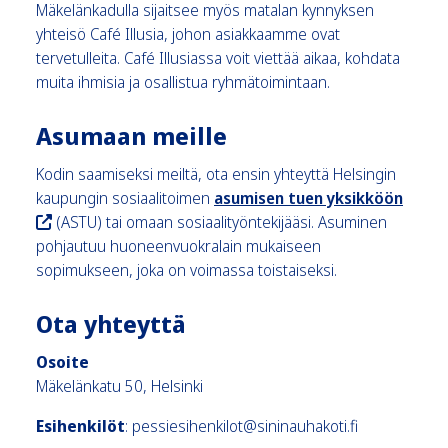
Mäkelänkadulla sijaitsee myös matalan kynnyksen
yhteisö Café Illusia, johon asiakkaamme ovat
tervetulleita. Café Illusiassa voit viettää aikaa, kohdata
muita ihmisia ja osallistua ryhmätoimintaan.
Asumaan meille
Kodin saamiseksi meiltä, ota ensin yhteyttä Helsingin
kaupungin sosiaalitoimen
asumisen tuen yksikköön
(ASTU) tai omaan sosiaalityöntekijääsi. Asuminen
pohjautuu huoneenvuokralain mukaiseen
sopimukseen, joka on voimassa toistaiseksi.
Ota yhteyttä
Osoite
Mäkelänkatu 50, Helsinki
Esihenkilöt
: pessiesihenkilot@sininauhakoti.fi