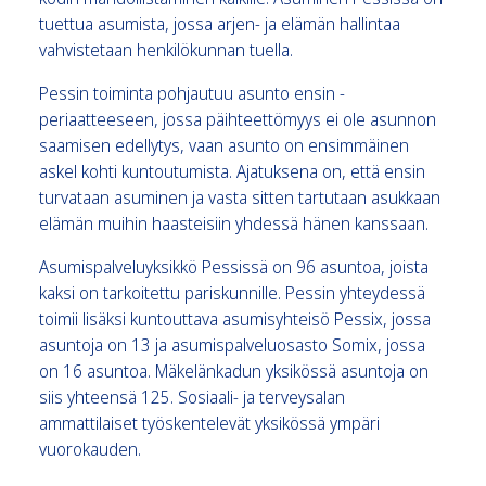
tuettua asumista, jossa arjen- ja elämän hallintaa
vahvistetaan henkilökunnan tuella.
Pessin toiminta pohjautuu asunto ensin -
periaatteeseen, jossa päihteettömyys ei ole asunnon
saamisen edellytys, vaan asunto on ensimmäinen
askel kohti kuntoutumista. Ajatuksena on, että ensin
turvataan asuminen ja vasta sitten tartutaan asukkaan
elämän muihin haasteisiin yhdessä hänen kanssaan.
Asumispalveluyksikkö Pessissä on 96 asuntoa, joista
kaksi on tarkoitettu pariskunnille. Pessin yhteydessä
toimii lisäksi kuntouttava asumisyhteisö Pessix, jossa
asuntoja on 13 ja asumispalveluosasto Somix, jossa
on 16 asuntoa. Mäkelänkadun yksikössä asuntoja on
siis yhteensä 125. Sosiaali- ja terveysalan
ammattilaiset työskentelevät yksikössä ympäri
vuorokauden.