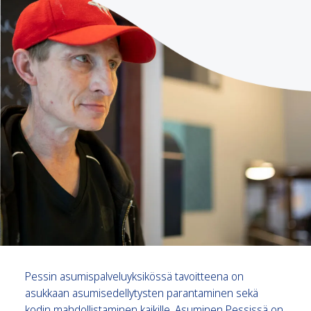
Pessin asumispalveluyksikössä tavoitteena on
asukkaan asumisedellytysten parantaminen sekä
kodin mahdollistaminen kaikille. Asuminen Pessissä on