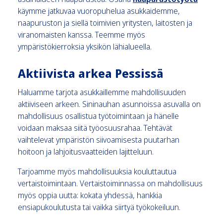
käymme jatkuvaa vuoropuhelua asukkaidemme,
naapuruston ja siellä toimivien yritysten, laitosten ja
viranomaisten kanssa. Teemme myös
ympäristökierroksia yksikön lähialueella.
Aktiivista arkea Pessissä
Haluamme tarjota asukkaillemme mahdollisuuden
aktiiviseen arkeen. Sininauhan asunnoissa asuvalla on
mahdollisuus osallistua työtoimintaan ja hänelle
voidaan maksaa siitä työosuusrahaa. Tehtävät
vaihtelevat ympäristön siivoamisesta puutarhan
hoitoon ja lahjoitusvaatteiden lajitteluun.
Tarjoamme myös mahdollisuuksia kouluttautua
vertaistoimintaan. Vertaistoiminnassa on mahdollisuus
myös oppia uutta: kokata yhdessä, hankkia
ensiapukoulutusta tai vaikka siirtyä työkokeiluun.