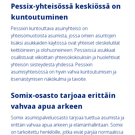
Pessix-yhteisössä keskiössä on
kuntoutuminen
Pessixin kuntouttava asuinyhteisö on
yhteisömuotoista asumista, jossa omien asuntojen
lisäksi asukkaiden käytössä ovat yhteiset oleskelutilat
keittiöineen ja olohuoneineen.
Pessixissä asukkaat
osallistuvat viikoittain yhteisökokouksiin ja huolehtivat
yhteisön siisteydestä yhdessä. Pessixin
asumisyhteisössä on hyvin vahva kuntoutumisen ja
itsenäistymisen näkökulma ja tavoite.
Somix-osasto tarjoaa erittäin
vahvaa apua arkeen
Somix asumispalveluosasto tarjoaa tuettua asumista ja
erittäin vahvaa apua arkeen ja elämänhallintaan. Somix
on tarkoitettu henkilöille, jotka eivät pärjää normaalissa