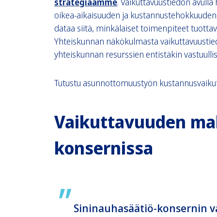
strategiaamme
. Vaikuttavuustiedon avull
oikea-aikaisuuden ja kustannustehokkuuden.
dataa siitä, minkälaiset toimenpiteet tuotta
Yhteiskunnan näkökulmasta vaikuttavuusti
yhteiskunnan resurssien entistäkin vastuull
Tutustu asunnottomuustyön kustannusvaiku
Vaikuttavuuden mall
konsernissa
Sininauhasäätiö-konsernin v