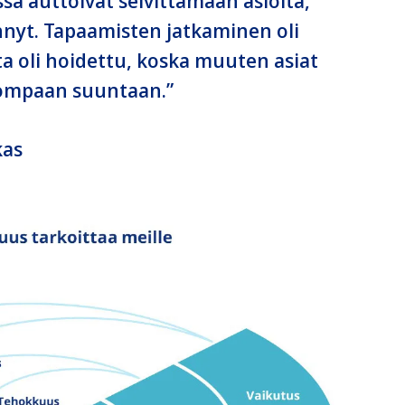
sa auttoivat selvittämään asioita,
jännyt. Tapaamisten jatkaminen oli
sta oli hoidettu, koska muuten asiat
onompaan suuntaan.”
kas