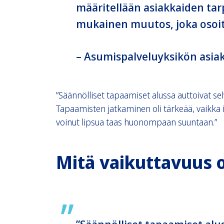
määritellään asiakkaiden tarp
mukainen muutos, joka osoi
– Asumispalveluyksikön asia
”Säännölliset tapaamiset alussa auttoivat selv
Tapaamisten jatkaminen oli tärkeää, vaikka is
voinut lipsua taas huonompaan suuntaan.”
Mitä vaikuttavuus 