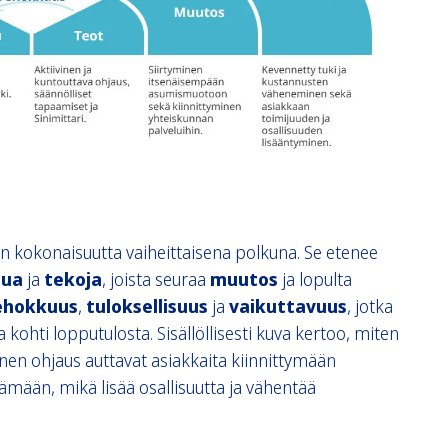
en kokonaisuutta vaiheittaisena polkuna. Se etenee
sua
ja
tekoja
, joista seuraa
muutos
ja lopulta
ehokkuus
,
tuloksellisuus
ja
vaikuttavuus
, jotka
kohti lopputulosta. Sisällöllisesti kuva kertoo, miten
vinen ohjaus auttavat asiakkaita kiinnittymään
ämään, mikä lisää osallisuutta ja vähentää