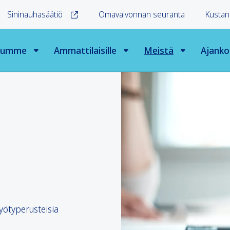
Sininauhasäätiö
Omavalvonnan seuranta
Kustan
elumme
Ammattilaisille
Meistä
Ajanko
yötyperusteisia