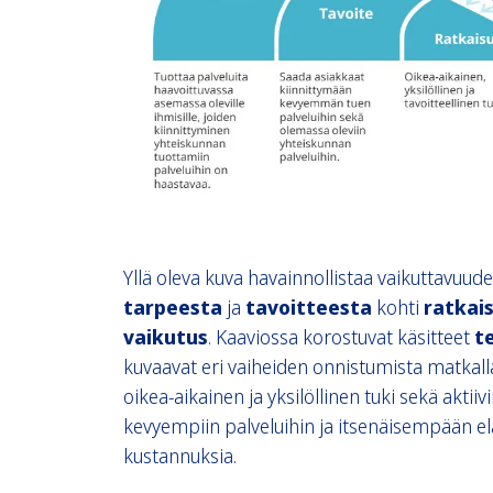
Yllä oleva kuva havainnollistaa vaikuttavuud
tarpeesta
ja
tavoitteesta
kohti
ratkai
vaikutus
. Kaaviossa korostuvat käsitteet
t
kuvaavat eri vaiheiden onnistumista matkalla 
oikea-aikainen ja yksilöllinen tuki sekä aktii
kevyempiin palveluihin ja itsenäisempään el
kustannuksia.