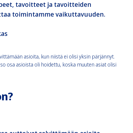
eet, tavoitteet ja tavoitteiden
ttaa toimintamme vaikuttavuuden.
kas
ittämään asioita, kun niistä ei olisi yksin pärjännyt.
o osa asioista oli hoidettu, koska muuten asiat olisi
on?