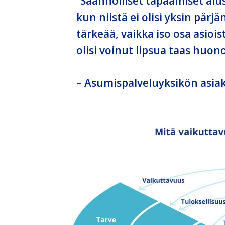
”Säännölliset tapaamiset alus
kun niistä ei olisi yksin pär
tärkeää, vaikka iso osa asioi
olisi voinut lipsua taas hu
– Asumispalveluyksikön asia