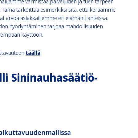
a haluamme varmistaa palveluiden ja tuen tarpeen
 Tämä tarkoittaa esimerkiksi sitä, että keräämme
vat arvoa asiakkaillemme eri elämäntilanteissa.
edon hyödyntäminen tarjoaa mahdollisuuden
isempaan käyttöön.
ttavuuteen
täällä
.
i Sininauhasäätiö-
aikuttavuudenmallissa