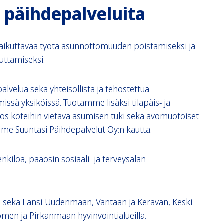
 päihdepalveluita
ikuttavaa työtä asunnottomuuden poistamiseksi ja
auttamiseksi.
lvelua sekä yhteisöllistä ja tehostettua
issä yksiköissä. Tuotamme lisäksi tilapäis- ja
ös koteihin vietävä asumisen tuki sekä avomuotoiset
mme Suuntasi Päihdepalvelut Oy:n kautta.
kilöä, pääosin sosiaali- ja terveysalan
ssä sekä Länsi-Uudenmaan, Vantaan ja Keravan, Keski-
en ja Pirkanmaan hyvinvointialueilla.