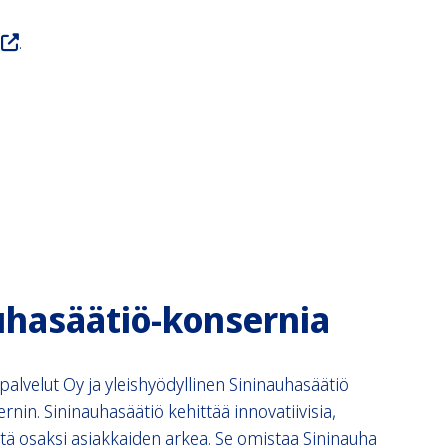
.
hasäätiö-konsernia
palvelut Oy ja yleishyödyllinen Sininauhasäätiö
in. Sininauhasäätiö kehittää innovatiivisia,
itä osaksi asiakkaiden arkea. Se omistaa Sininauha