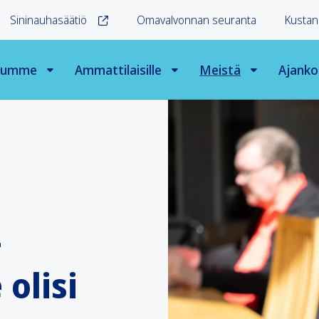
Sininauhasäätiö
Omavalvonnan seuranta
Kustan
elumme
Ammattilaisille
Meistä
Ajanko
–
 olisi