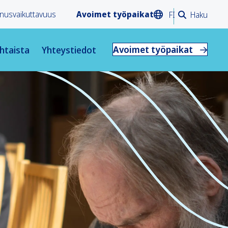
nusvaikuttavuus
Avoimet työpaikat
FI
Haku
Avoimet työpaikat
htaista
Yhteystiedot