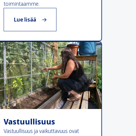
toimintaamme.
, Naapurustotyö
Lue lisää
Vastuullisuus
Vastuullisuus ja vaikuttavuus ovat