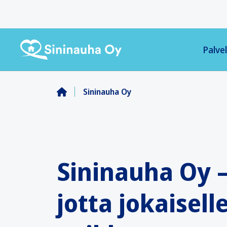
Palv
Sininauha Oy
S
ininauha Oy 
jotta jokaiselle