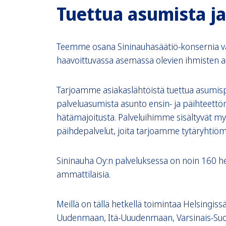
T
uettua asumista ja
Teemme osana Sininauhasäätiö-konsernia va
haavoittuvassa asemassa olevien ihmisten 
Tarjoamme asiakaslähtöistä tuettua asumispa
palveluasumista asunto ensin- ja päihteettöm
hätämajoitusta. Palveluihimme sisältyvät my
päihdepalvelut, joita tarjoamme tytäryhtiö
Sininauha Oy:n palveluksessa on noin 160 hen
ammattilaisia.
Meillä on tällä hetkellä toimintaa Helsingi
Uudenmaan, Itä-Uuudenmaan, Varsinais-Suom