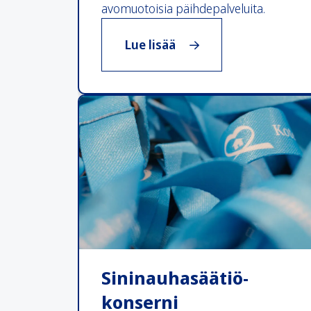
avomuotoisia päihdepalveluita.
, Mitä teemme
Lue lisää
Sininauhasäätiö-
konserni