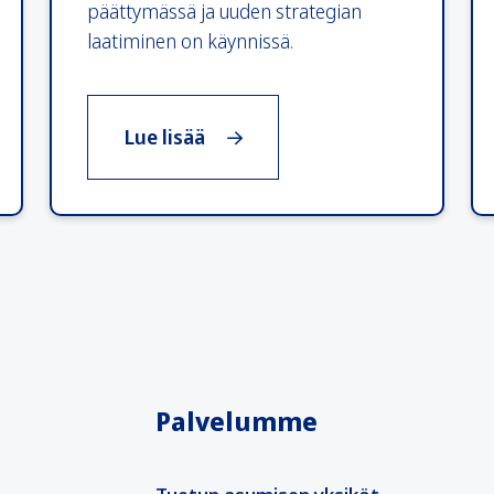
päättymässä ja uuden strategian
laatiminen on käynnissä.
erni
, Strategia
Lue lisää
Palvelumme