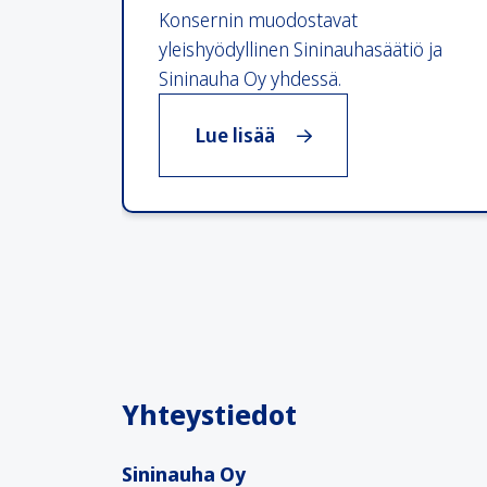
Konsernin muodostavat
yleishyödyllinen Sininauhasäätiö ja
Sininauha Oy yhdessä.
, Sininauhasäätiö-kons
Lue lisää
Yhteystiedot
Sininauha Oy