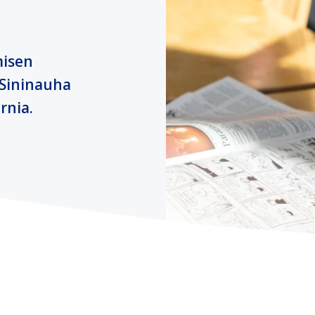
misen
 Sininauha
rnia.