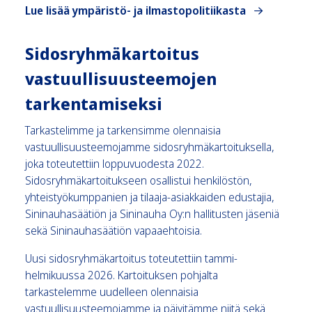
Lue lisää ympäristö- ja ilmastopolitiikasta
Sidosryhmäkartoitus
vastuullisuusteemojen
tarkentamiseksi
Tarkastelimme ja tarkensimme olennaisia
vastuullisuusteemojamme sidosryhmäkartoituksella,
joka toteutettiin loppuvuodesta 2022.
Sidosryhmäkartoitukseen osallistui henkilöstön,
yhteistyökumppanien ja tilaaja-asiakkaiden edustajia,
Sininauhasäätiön ja Sininauha Oy:n hallitusten jäseniä
sekä Sininauhasäätiön vapaaehtoisia.
Uusi sidosryhmäkartoitus toteutettiin tammi-
helmikuussa 2026. Kartoituksen pohjalta
tarkastelemme uudelleen olennaisia
vastuullisuusteemojamme ja päivitämme niitä sekä