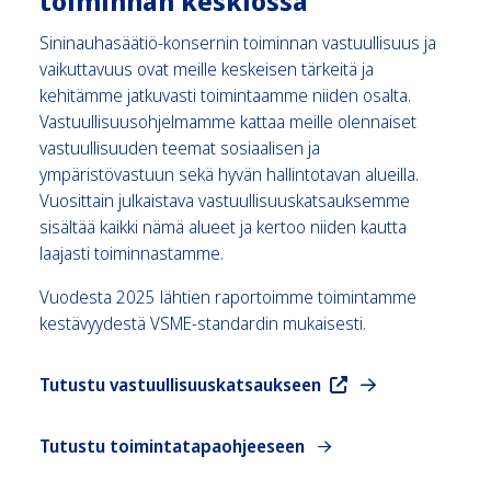
toiminnan keskiössä
Sininauhasäätiö-konsernin toiminnan vastuullisuus ja
vaikuttavuus ovat meille keskeisen tärkeitä ja
kehitämme jatkuvasti toimintaamme niiden osalta.
Vastuullisuusohjelmamme kattaa meille olennaiset
vastuullisuuden teemat sosiaalisen ja
ympäristövastuun sekä hyvän hallintotavan alueilla.
Vuosittain julkaistava vastuullisuuskatsauksemme
sisältää kaikki nämä alueet ja kertoo niiden kautta
laajasti toiminnastamme.
Vuodesta 2025 lähtien raportoimme toimintamme
kestävyydestä VSME-standardin mukaisesti.
Tutustu vastuullisuuskatsaukseen
Tutustu toimintatapaohjeeseen