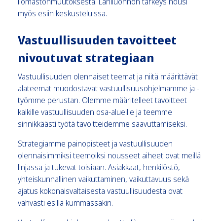
ilomastonmuutoksesta. Lähiluonnon tärkeys nousi
myös esiin keskusteluissa.
Vastuullisuuden tavoitteet
nivoutuvat strategiaan
Vastuullisuuden olennaiset teemat ja niitä määrittävät
alateemat muodostavat vastuullisuusohjelmamme ja -
työmme perustan. Olemme määritelleet tavoitteet
kaikille vastuullisuuden osa-alueille ja teemme
sinnikkäästi työtä tavoitteidemme saavuttamiseksi.
Strategiamme painopisteet ja vastuullisuuden
olennaisimmiksi teemoiksi nousseet aiheet ovat meillä
linjassa ja tukevat toisiaan. Asiakkaat, henkilöstö,
yhteiskunnallinen vaikuttaminen, vaikuttavuus sekä
ajatus kokonaisvaltaisesta vastuullisuudesta ovat
vahvasti esillä kummassakin.