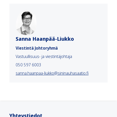
Sanna Haanpää-Liukko
Viestintä Johtoryhmä
Vastuullisuus- ja viestintäjohtaja
050 597 6003
sanna.haanpaa-liukko@sininauhasaatio.fi
Yhteystiedot