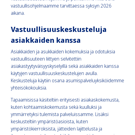
vastuullisohjelmaamme tarvittaessa syksyn 2026
aikana.
Vastuullisuuskeskusteluja
asiakkaiden kanssa
Asiakkaiden ja asukkaiden kokemuksia ja odotuksia
vastuullisuuteen liittyen selvitettiin
asiakastyytyväisyyskyselyillä sekä asiakkaiden kanssa
käytyjen vastuullisuuskeskustelujen avulla.
Keskusteluja käytiin osana asumispalveluyksiköidemme
yhteisökokouksia.
Tapaamisissa käsiteltiin erityisesti asiakaskokemusta,
kuten kohtaamiskokemusta sekä kuulluksi ja
ymmärretyksi tulemista palveluissamme. Lisäksi
keskusteltiin ympäristöasioista, kuten
ympäristökierroksista, jätteiden lajittelusta ja