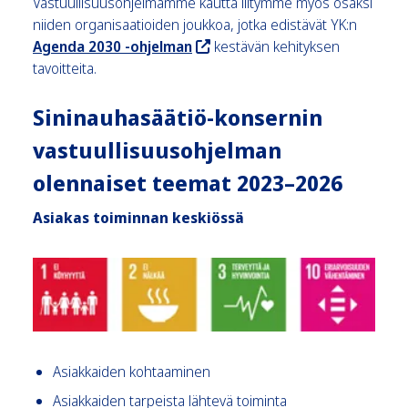
Vastuullisuusohjelmamme kautta liitymme myös osaksi
niiden organisaatioiden joukkoa, jotka edistävät YK:n
Agenda 2030 -ohjelman
kestävän kehityksen
tavoitteita.
Sininauhasäätiö-konsernin
vastuullisuusohjelman
olennaiset teemat 2023–2026
Asiakas toiminnan keskiössä
Asiakkaiden kohtaaminen
Asiakkaiden tarpeista lähtevä toiminta